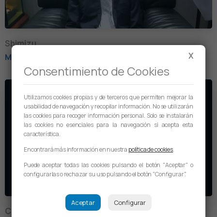
Shimizu
X
Ministro Embajada de Japón en España
Consentimiento de Cookies
Utilizamos cookies propias y de terceros que permiten mejorar la
usabilidad de navegación y recopilar información. No se utilizarán
las cookies para recoger información personal. Solo se instalarán
las cookies no esenciales para la navegación si acepta esta
característica.
Encontrará más información en nuestra
política de cookies
.
Puede aceptar todas las cookies pulsando el botón "Aceptar" o
configurarlas o rechazar su uso pulsando el botón "Configurar".
Aceptar
Configurar
Cathy Pauliat