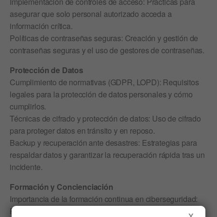
Implementación de controles de acceso: Prácticas para
asegurar que solo personal autorizado acceda a
información crítica.
Políticas de contraseñas seguras: Creación y gestión de
contraseñas seguras y el uso de gestores de contraseñas.
Protección de Datos
Cumplimiento de normativas (GDPR, LOPD): Requisitos
legales para la protección de datos personales y cómo
cumplirlos.
Técnicas de cifrado y protección de datos: Uso de cifrado
para proteger datos en tránsito y en reposo.
Backup y recuperación ante desastres: Estrategias para
respaldar datos y garantizar la recuperación rápida tras un
incidente.
Formación y Concienciación
Importancia de la formación continua en ciberseguridad:
Por qué es crucial educar a los empleados regularmente.
X