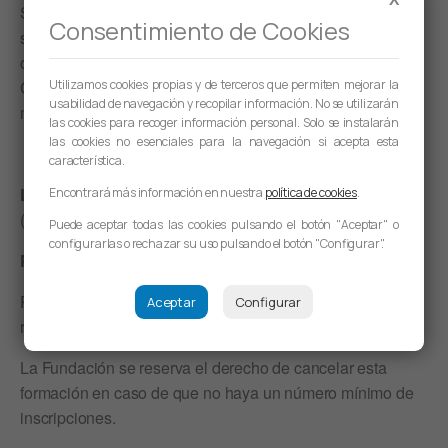
Simulaciones de phishing y formación práctica: Uso de
Consentimiento de Cookies
simulaciones para educar a los empleados sobre
ciberataques.
Utilizamos cookies propias y de terceros que permiten mejorar la
Creación de una cultura de seguridad: Fomentar una
usabilidad de navegación y recopilar información. No se utilizarán
mentalidad de seguridad dentro de la organización.
las cookies para recoger información personal. Solo se instalarán
las cookies no esenciales para la navegación si acepta esta
característica.
Lugar de impartición del curso:
Klammer WorkSpaces
Encontrará más información en nuestra
política de cookies
.
(C/Arcadio María Larraona, 1 – 2ª Planta – Pamplona)
Puede aceptar todas las cookies pulsando el botón "Aceptar" o
configurarlas o rechazar su uso pulsando el botón "Configurar".
Precio de Inscripción :
100 Euros/Persona
Para formalizar el pago, una vez realizada la inscripción,
Aceptar
Configurar
recibirá las indicaciones necesarias.
La Fundación se reserva el derecho de cancelar esta
formación en caso de que no haya un número mínimo de
inscripciones.