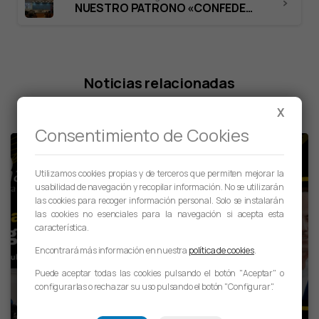
NUESTRO PATRONO «CONFEDERACIÓN DE EMPRESARIOS DE NAVARRA-CEN», REELIGE A JOSÉ ANTONIO SARRÍA COMO PRESIDENTE
Noticias relacionadas
X
Consentimiento de Cookies
Utilizamos cookies propias y de terceros que permiten mejorar la
usabilidad de navegación y recopilar información. No se utilizarán
las cookies para recoger información personal. Solo se instalarán
las cookies no esenciales para la navegación si acepta esta
característica.
Encontrará más información en nuestra
política de cookies
.
Puede aceptar todas las cookies pulsando el botón "Aceptar" o
Noticias
configurarlas o rechazar su uso pulsando el botón "Configurar".
JORNADA SOBRE SEGURIDAD Y SALUD