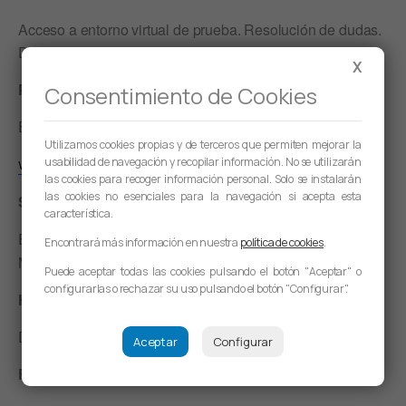
Acceso a entorno virtual de prueba. Resolución de dudas.
Documentación y material didáctico.
X
Profesor: Emilio Sánchez Esteban
Consentimiento de Cookies
Evaluador Asesor Internacional EFQM
Utilizamos cookies propias y de terceros que permiten mejorar la
usabilidad de navegación y recopilar información. No se utilizarán
www.emiliosanchez.es
las cookies para recoger información personal. Solo se instalarán
las cookies no esenciales para la navegación si acepta esta
Sede del Taller
característica.
El Taller tendrá lugar en
(Arcadio
Klammer WorkSpaces
Encontrará más información en nuestra
política de cookies
.
María Larraona, 1 -31008- Pamplona)
Puede aceptar todas las cookies pulsando el botón "Aceptar" o
configurarlas o rechazar su uso pulsando el botón "Configurar".
Horario
De 09:30h a 11:30h
Aceptar
Configurar
Fecha