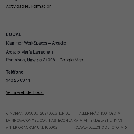
,
Actividades
Formación
LOCAL
Klammer WorkSpaces – Arcadio
Arcadio María Larraona 1
Pamplona
,
Navarra
31008
+ Google Map
Teléfono
948 25 09 11
Ver la web del Local
TALLER PRÁCTICO TOYOTA
NORMA ISO 56001:2024. GESTIÓN DE
LA INNOVACIÓN Y SU CONTRASTE CON LA
KATA: APRENDE LAS RUTINAS
ANTERIOR NORMA UNE 166002
«CLAVE» DEL ÉXITO DE TOYOTA