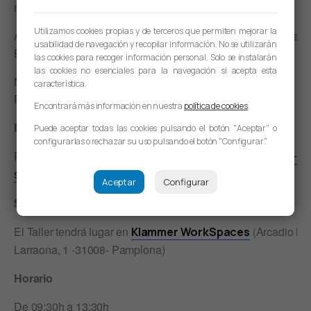
rutinas.
Utilizamos cookies propias y de terceros que permiten mejorar la
Adoptar y adaptar las rutinas como MODELO “propio” hacia la
usabilidad de navegación y recopilar información. No se utilizarán
EXCELENCIA.
las cookies para recoger información personal. Solo se instalarán
las cookies no esenciales para la navegación si acepta esta
Nuestra Organización MEJORANDO; CADA DÍA, en cada
característica.
PROCESO y por cada LÍDER.
Encontrará más información en nuestra
política de cookies
.
Director del Taller
Puede aceptar todas las cookies pulsando el botón "Aceptar" o
configurarlas o rechazar su uso pulsando el botón "Configurar".
Fernando Torre – Kata Coach de KATA School
www.kata-
school.es
Aceptar
Configurar
Sede del Taller
El Taller tendrá lugar en
(Arcadio Ma
Klammer WorkSpaces
Larraona, 1 -31008- Pamplona)
Horario
De 09:30h a 13:30h