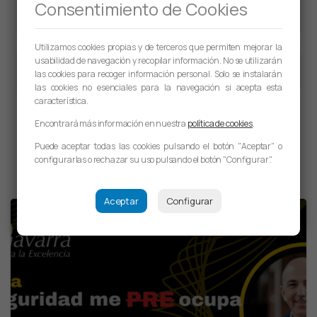
Consentimiento de Cookies
Anterior
CURSO «EXPERTO UNIVERSITARIO EN ORGANIZACIÓN Y GESTIÓN DE SERVICIOS SANITARIOS»
Utilizamos cookies propias y de terceros que permiten mejorar la
usabilidad de navegación y recopilar información. No se utilizarán
Siguiente
REUNIÓN DE TRABAJO CON TRENASA
las cookies para recoger información personal. Solo se instalarán
las cookies no esenciales para la navegación si acepta esta
característica.
Encontrará más información en nuestra
política de cookies
.
Noticias relacionadas
Puede aceptar todas las cookies pulsando el botón "Aceptar" o
configurarlas o rechazar su uso pulsando el botón "Configurar".
Aceptar
Configurar