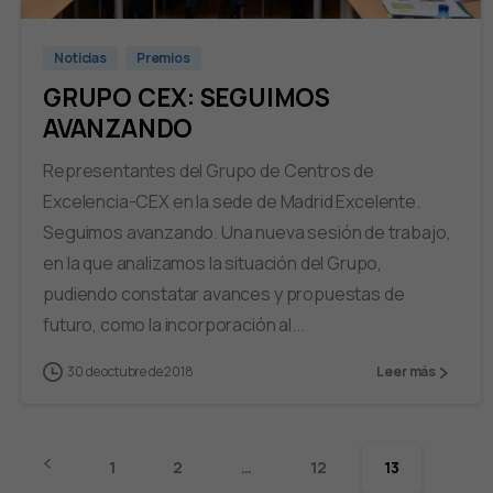
Noticias
Premios
GRUPO CEX: SEGUIMOS
AVANZANDO
Representantes del Grupo de Centros de
Excelencia-CEX en la sede de Madrid Excelente.
Seguimos avanzando. Una nueva sesión de trabajo,
en la que analizamos la situación del Grupo,
pudiendo constatar avances y propuestas de
futuro, como la incorporación al...
30 de octubre de 2018
Leer más
1
2
…
12
13