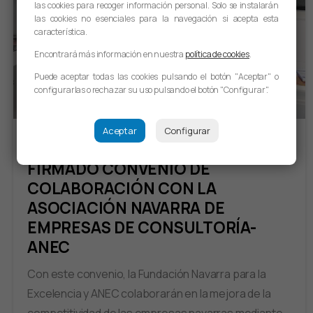
las cookies para recoger información personal. Solo se instalarán
las cookies no esenciales para la navegación si acepta esta
característica.
Encontrará más información en nuestra
política de cookies
.
Puede aceptar todas las cookies pulsando el botón "Aceptar" o
configurarlas o rechazar su uso pulsando el botón "Configurar".
Aceptar
Configurar
Noticias
FIRMADO CONVENIO DE
COLABORACIÓN CON LA
ASOCIACIÓN NAVARRA DE
EMPRESAS DE CONSULTORÍA-
ANEC
Con este convenio, la Fundación Navarra para la
Excelencia y ANEC colaborarán en la mejora de la